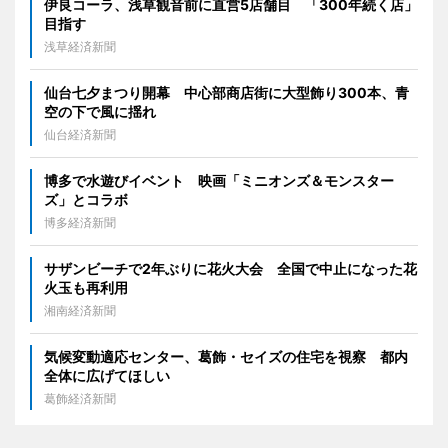
伊良コーラ、浅草観音前に直営5店舗目 「300年続く店」
目指す
浅草経済新聞
仙台七夕まつり開幕 中心部商店街に大型飾り300本、青
空の下で風に揺れ
仙台経済新聞
博多で水遊びイベント 映画「ミニオンズ＆モンスター
ズ」とコラボ
博多経済新聞
サザンビーチで2年ぶりに花火大会 全国で中止になった花
火玉も再利用
湘南経済新聞
気候変動適応センター、葛飾・セイズの住宅を視察 都内
全体に広げてほしい
葛飾経済新聞