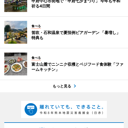
甲府中心市街地で「甲府七夕まつり」 今年も平和
祈る4日間
食べる
笛吹・石和温泉で夏恒例ビアガーデン 「暑増し」
特典も
食べる
富士山麓でニンニク収穫とベジフード食体験「ファ
ームキッチン」
もっと見る