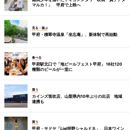
マルカ！」 甲府で上映へ
見る・遊ぶ
甲府・積翠寺温泉「坐忘庵」、新体制で再始動
食べる
甲府駅北口で「地ビールフェスト甲府」 16社120
種類のビールが一堂に
買う
カインズ笛吹店、山梨県内10年ぶりの出店 地域
連携も
買う
甲府・サドヤ「Liel明野シャルドネ」、日本ワイン