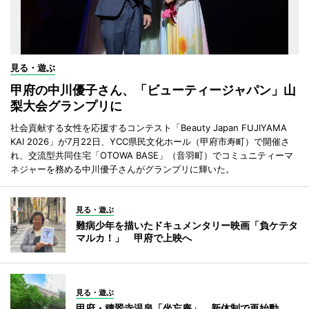
見る・遊ぶ
甲府の中川優子さん、「ビューティージャパン」山
梨大会グランプリに
社会貢献する女性を応援するコンテスト「Beauty Japan FUJIYAMA
KAI 2026」が7月22日、YCC県民文化ホール（甲府市寿町）で開催さ
れ、交流型共同住宅「OTOWA BASE」（音羽町）でコミュニティーマ
ネジャーを務める中川優子さんがグランプリに輝いた。
見る・遊ぶ
難病少年を描いたドキュメンタリー映画「負ケテタ
マルカ！」 甲府で上映へ
見る・遊ぶ
甲府・積翠寺温泉「坐忘庵」、新体制で再始動