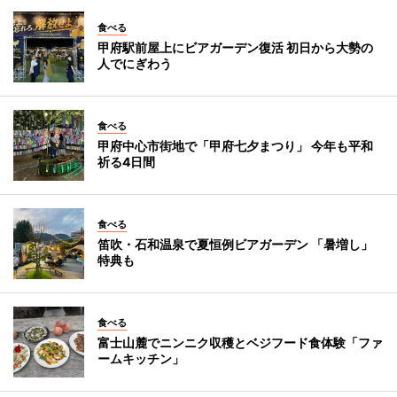
食べる
甲府駅前屋上にビアガーデン復活 初日から大勢の
人でにぎわう
食べる
甲府中心市街地で「甲府七夕まつり」 今年も平和
祈る4日間
食べる
笛吹・石和温泉で夏恒例ビアガーデン 「暑増し」
特典も
食べる
富士山麓でニンニク収穫とベジフード食体験「ファ
ームキッチン」