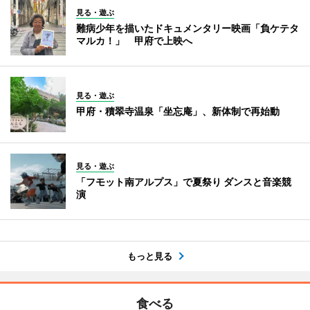
見る・遊ぶ
難病少年を描いたドキュメンタリー映画「負ケテタ
マルカ！」 甲府で上映へ
見る・遊ぶ
甲府・積翠寺温泉「坐忘庵」、新体制で再始動
見る・遊ぶ
「フモット南アルプス」で夏祭り ダンスと音楽競
演
もっと見る
食べる