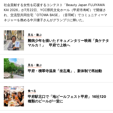
社会貢献する女性を応援するコンテスト「Beauty Japan FUJIYAMA
KAI 2026」が7月22日、YCC県民文化ホール（甲府市寿町）で開催さ
れ、交流型共同住宅「OTOWA BASE」（音羽町）でコミュニティーマ
ネジャーを務める中川優子さんがグランプリに輝いた。
見る・遊ぶ
難病少年を描いたドキュメンタリー映画「負ケテタ
マルカ！」 甲府で上映へ
見る・遊ぶ
甲府・積翠寺温泉「坐忘庵」、新体制で再始動
食べる
甲府駅北口で「地ビールフェスト甲府」 16社120
種類のビールが一堂に