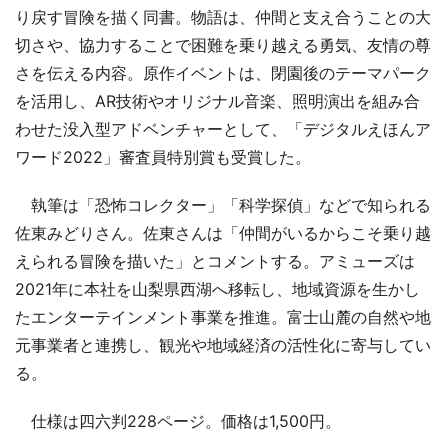
り戻す冒険を描く同書。物語は、仲間と支え合うことの大
切さや、協力することで困難を乗り越える勇気、友情の尊
さを伝える内容。原作イベントは、閉園後のテーマパーク
を活用し、AR技術やオリジナル音楽、照明演出を組み合
わせた没入型アドベンチャーとして、「デジタルえほんア
ワード2022」審査員特別賞も受賞した。
執筆は「恐怖コレクター」「科学探偵」などで知られる
佐東みどりさん。佐東さんは「仲間がいるからこそ乗り越
えられる冒険を描いた」とコメントする。アミューズは
2021年に本社を山梨県西湖へ移転し、地域資源を生かし
たエンターテインメント事業を推進。富士山麓の自然や地
元事業者と連携し、観光や地域経済の活性化に寄与してい
る。
仕様は四六判228ページ。価格は1,500円。