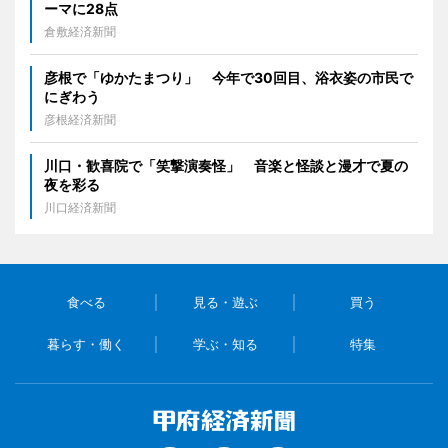
ーマに28点
倉敷経済新聞
彦根で「ゆかたまつり」 今年で30回目、浴衣姿の市民で
にぎわう
彦根経済新聞
川口・歓喜院で「笑撃演奏怪」 音楽と怪談と漫才で夏の
夜を彩る
川口経済新聞
食べる
見る・遊ぶ
買う
暮らす・働く
学ぶ・知る
特集