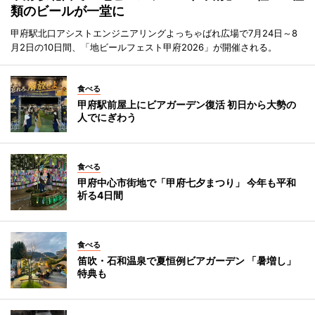
類のビールが一堂に
甲府駅北口アシストエンジニアリングよっちゃばれ広場で7月24日～8
月2日の10日間、「地ビールフェスト甲府2026」が開催される。
食べる
甲府駅前屋上にビアガーデン復活 初日から大勢の
人でにぎわう
食べる
甲府中心市街地で「甲府七夕まつり」 今年も平和
祈る4日間
食べる
笛吹・石和温泉で夏恒例ビアガーデン 「暑増し」
特典も