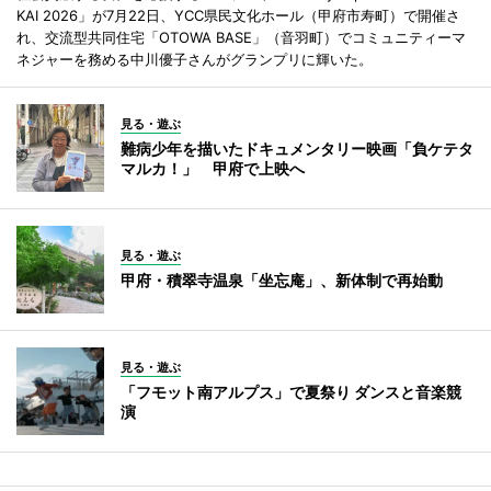
KAI 2026」が7月22日、YCC県民文化ホール（甲府市寿町）で開催さ
れ、交流型共同住宅「OTOWA BASE」（音羽町）でコミュニティーマ
ネジャーを務める中川優子さんがグランプリに輝いた。
見る・遊ぶ
難病少年を描いたドキュメンタリー映画「負ケテタ
マルカ！」 甲府で上映へ
見る・遊ぶ
甲府・積翠寺温泉「坐忘庵」、新体制で再始動
見る・遊ぶ
「フモット南アルプス」で夏祭り ダンスと音楽競
演