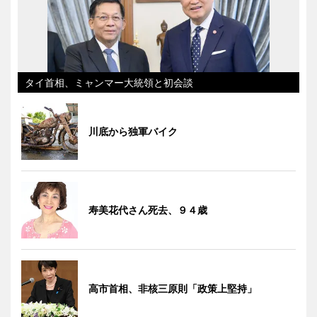
タイ首相、ミャンマー大統領と初会談
川底から独軍バイク
寿美花代さん死去、９４歳
高市首相、非核三原則「政策上堅持」