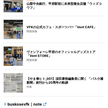
山梨中央銀行、甲府駅前に未来型複合店舗「ウィズコ
ウフ」
VFKの公式カフェ・スポーツバー「Vent CAFE」
関連画像
ヴァンフォーレ甲府のオフィシャルグッズストア
「Vent STORE」
関連画像
【やま偉ヒト_001】須田康裕編集長に聞く 「バス小瀬
新聞」創刊から20周年の軌跡
特集
buskosevfk｜note