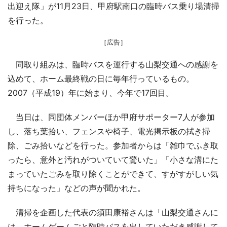
出迎え隊」が11月23日、甲府駅南口の臨時バス乗り場清掃
を行った。
［広告］
同取り組みは、臨時バスを運行する山梨交通への感謝を
込めて、ホーム最終戦の日に毎年行っているもの。
2007（平成19）年に始まり、今年で17回目。
当日は、同団体メンバーほか甲府サポーター7人が参加
し、落ち葉拾い、フェンスや椅子、電光掲示板の拭き掃
除、ごみ拾いなどを行った。参加者からは「雑巾でふき取
ったら、意外と汚れがついていて驚いた」「小さな溝にた
まっていたごみを取り除くことができて、すがすがしい気
持ちになった」などの声が聞かれた。
清掃を企画した代表の須田康裕さんは「山梨交通さんに
は、ホームゲームごと臨時バスを出していただき感謝して