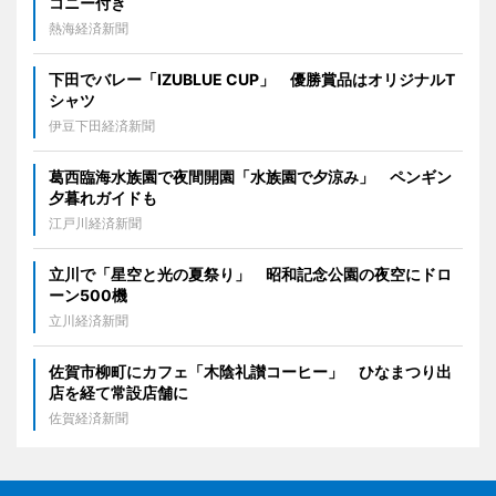
コニー付き
熱海経済新聞
下田でバレー「IZUBLUE CUP」 優勝賞品はオリジナルT
シャツ
伊豆下田経済新聞
葛西臨海水族園で夜間開園「水族園で夕涼み」 ペンギン
夕暮れガイドも
江戸川経済新聞
立川で「星空と光の夏祭り」 昭和記念公園の夜空にドロ
ーン500機
立川経済新聞
佐賀市柳町にカフェ「木陰礼讃コーヒー」 ひなまつり出
店を経て常設店舗に
佐賀経済新聞