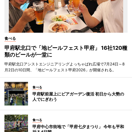
食べる
甲府駅北口で「地ビールフェスト甲府」 16社120種
類のビールが一堂に
甲府駅北口アシストエンジニアリングよっちゃばれ広場で7月24日～8
月2日の10日間、「地ビールフェスト甲府2026」が開催される。
食べる
甲府駅前屋上にビアガーデン復活 初日から大勢の
人でにぎわう
食べる
甲府中心市街地で「甲府七夕まつり」 今年も平和
祈る4日間