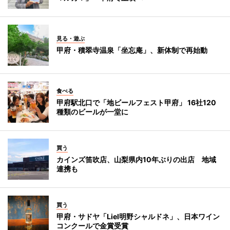
見る・遊ぶ
甲府・積翠寺温泉「坐忘庵」、新体制で再始動
食べる
甲府駅北口で「地ビールフェスト甲府」 16社120
種類のビールが一堂に
買う
カインズ笛吹店、山梨県内10年ぶりの出店 地域
連携も
買う
甲府・サドヤ「Liel明野シャルドネ」、日本ワイン
コンクールで金賞受賞