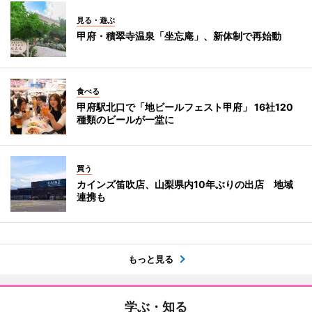
見る・遊ぶ
甲府・積翠寺温泉「坐忘庵」、新体制で再始動
食べる
甲府駅北口で「地ビールフェスト甲府」 16社120
種類のビールが一堂に
買う
カインズ笛吹店、山梨県内10年ぶりの出店 地域
連携も
もっと見る
学ぶ・知る