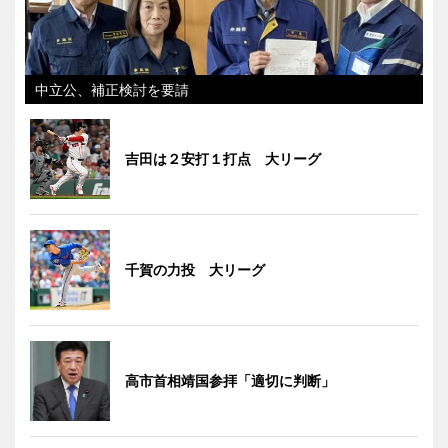
中立公、補正検討を要請
吉田は２安打１打点 大リーグ
千賀の力投 大リーグ
高市首相靖国参拝「適切に判断」