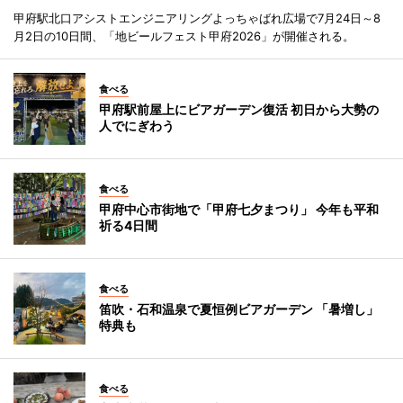
甲府駅北口アシストエンジニアリングよっちゃばれ広場で7月24日～8
月2日の10日間、「地ビールフェスト甲府2026」が開催される。
食べる
甲府駅前屋上にビアガーデン復活 初日から大勢の
人でにぎわう
食べる
甲府中心市街地で「甲府七夕まつり」 今年も平和
祈る4日間
食べる
笛吹・石和温泉で夏恒例ビアガーデン 「暑増し」
特典も
食べる