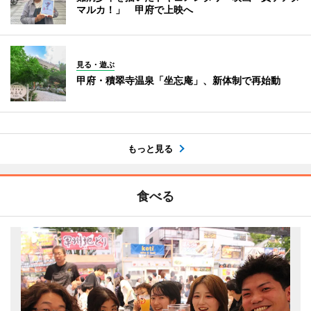
マルカ！」 甲府で上映へ
見る・遊ぶ
甲府・積翠寺温泉「坐忘庵」、新体制で再始動
もっと見る
食べる