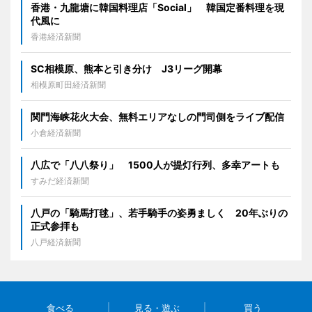
香港・九龍塘に韓国料理店「Social」 韓国定番料理を現
代風に
香港経済新聞
SC相模原、熊本と引き分け J3リーグ開幕
相模原町田経済新聞
関門海峡花火大会、無料エリアなしの門司側をライブ配信
小倉経済新聞
八広で「八八祭り」 1500人が提灯行列、多幸アートも
すみだ経済新聞
八戸の「騎馬打毬」、若手騎手の姿勇ましく 20年ぶりの
正式参拝も
八戸経済新聞
食べる
見る・遊ぶ
買う