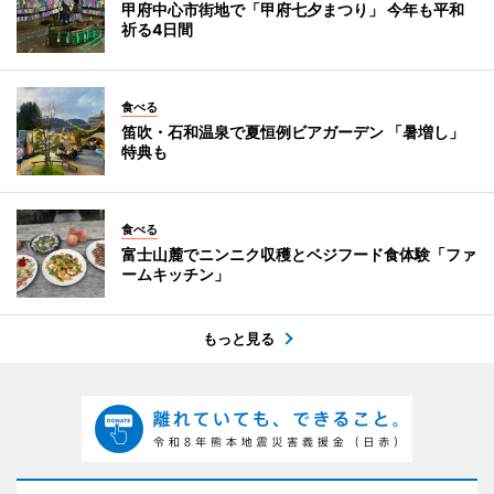
甲府中心市街地で「甲府七夕まつり」 今年も平和
祈る4日間
食べる
笛吹・石和温泉で夏恒例ビアガーデン 「暑増し」
特典も
食べる
富士山麓でニンニク収穫とベジフード食体験「ファ
ームキッチン」
もっと見る