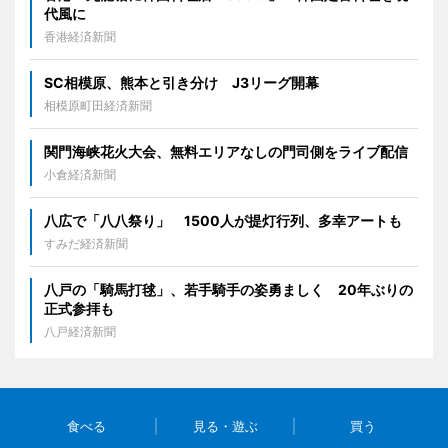
代風に
香港経済新聞
SC相模原、熊本と引き分け J3リーグ開幕
相模原町田経済新聞
関門海峡花火大会、無料エリアなしの門司側をライブ配信
小倉経済新聞
八広で「八八祭り」 1500人が提灯行列、多幸アートも
すみだ経済新聞
八戸の「騎馬打毬」、若手騎手の姿勇ましく 20年ぶりの
正式参拝も
八戸経済新聞
食べる
見る・遊ぶ
買う