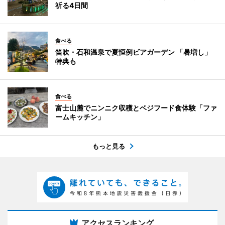
祈る4日間
食べる
笛吹・石和温泉で夏恒例ビアガーデン 「暑増し」
特典も
食べる
富士山麓でニンニク収穫とベジフード食体験「ファ
ームキッチン」
もっと見る
アクセスランキング