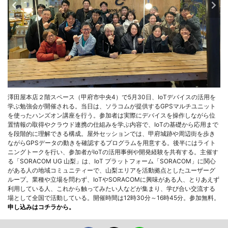
澤田屋本店２階スペース（甲府市中央4）で5月30日、IoTデバイスの活用を
学ぶ勉強会が開催される。当日は、ソラコムが提供するGPSマルチユニット
を使ったハンズオン講座を行う。参加者は実際にデバイスを操作しながら位
置情報の取得やクラウド連携の仕組みを学ぶ内容で、IoTの基礎から応用まで
を段階的に理解できる構成。屋外セッションでは、甲府城跡や周辺街を歩き
ながらGPSデータの動きを確認するプログラムを用意する。後半にはライト
ニングトークを行い、参加者がIoTの活用事例や開発経験を共有する。主催す
る「SORACOM UG 山梨」は、IoT プラットフォーム「SORACOM」に関心
がある人の地域コミュニティーで、山梨エリアを活動拠点としたユーザーグ
ループ。業種や立場を問わず、IoTやSORACOMに興味がある人、とりあえず
利用している人、これから触ってみたい人などが集まり、学び合い交流する
場として全国で活動している。開催時間は12時30分～16時45分。参加無料。
申し込みはコチラから。