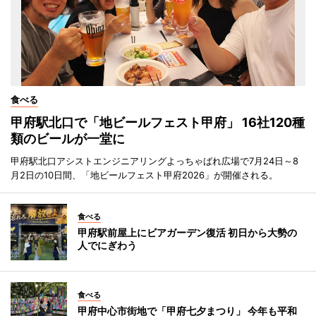
食べる
甲府駅北口で「地ビールフェスト甲府」 16社120種
類のビールが一堂に
甲府駅北口アシストエンジニアリングよっちゃばれ広場で7月24日～8
月2日の10日間、「地ビールフェスト甲府2026」が開催される。
食べる
甲府駅前屋上にビアガーデン復活 初日から大勢の
人でにぎわう
食べる
甲府中心市街地で「甲府七夕まつり」 今年も平和