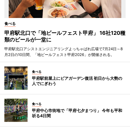
食べる
甲府駅北口で「地ビールフェスト甲府」 16社120種
類のビールが一堂に
甲府駅北口アシストエンジニアリングよっちゃばれ広場で7月24日～8
月2日の10日間、「地ビールフェスト甲府2026」が開催される。
食べる
甲府駅前屋上にビアガーデン復活 初日から大勢の
人でにぎわう
食べる
甲府中心市街地で「甲府七夕まつり」 今年も平和
祈る4日間