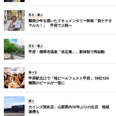
見る・遊ぶ
難病少年を描いたドキュメンタリー映画「負ケテタ
マルカ！」 甲府で上映へ
見る・遊ぶ
甲府・積翠寺温泉「坐忘庵」、新体制で再始動
食べる
甲府駅北口で「地ビールフェスト甲府」 16社120
種類のビールが一堂に
買う
カインズ笛吹店、山梨県内10年ぶりの出店 地域
連携も