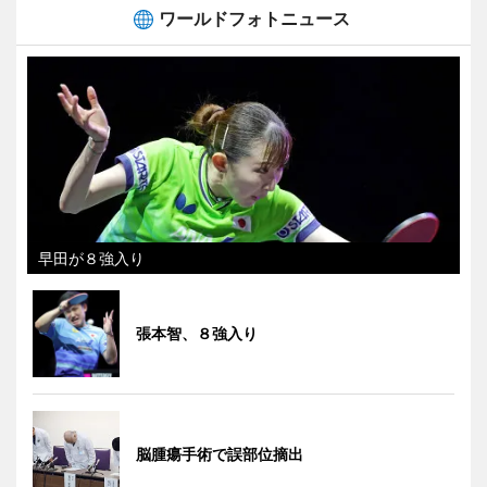
ワールドフォトニュース
早田が８強入り
張本智、８強入り
脳腫瘍手術で誤部位摘出