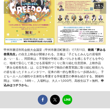
甲州市勝沼市民会館大会議室（甲州市勝沼町勝沼）で7月11日、
映画「夢みる
校長先生」
の自主上映会が開催される。主催は「子どもとみんなの居場所
あ・い・る」。同団体は、不登校や学校に通いづらさを感じる子どもを中心
に、地域で安心して過ごせる居場所づくりに取り組む任意団体。上映作品
「夢みる校長先生」は、公立学校の中で独自の教育実践に取り組む校長たち
の姿を追ったドキュメンタリー。従来の画一的な教育から一歩踏み出し、子
ども一人一人の個性や主体性を尊重する学校運営の事例を紹介する。開催時
間は、10時～、14時～。入場料は、大人＝1,000円、高校生以下＝無料。
申
込みはコチラから。