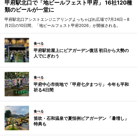
甲府駅北口で「地ビールフェスト甲府」 16社120種
類のビールが一堂に
甲府駅北口アシストエンジニアリングよっちゃばれ広場で7月24日～8
月2日の10日間、「地ビールフェスト甲府2026」が開催される。
食べる
甲府駅前屋上にビアガーデン復活 初日から大勢の
人でにぎわう
食べる
甲府中心市街地で「甲府七夕まつり」 今年も平和
祈る4日間
食べる
笛吹・石和温泉で夏恒例ビアガーデン 「暑増し」
特典も