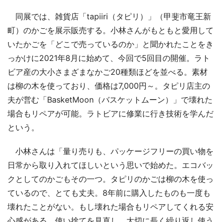
同展では、雑貨店「tapiiri（タピリ）」（甲斐市竜王新
町）のかごを展示販売する。小林さんがもともと愛用して
いたかごを「どこで売っているのか」と聞かれたことをき
っかけに2021年8月に始めて、今回で5回目の開催。ラト
ビア産の大小さまざまなかご20種類ほどを並べる。素材
は柳の木を使っており、価格は7,000円～。タピリ店主の
夫が営む「BasketMoon（バスケットムーン）」で壊れた
場合もリペアが可能。ラトビアに修業に行き技術を学んだ
という。
小林さんは「量り売りも、パッケージフリーの買い物を
日常から取り入れてほしいという思いで始めた。エコバッ
クとしてのかごもその一つ。タピリのかごは柳の木を使っ
ているので、とても丈夫。8年前に購入したものも一度も
壊れたことがない。もし壊れた場合もリペアしてくれる安
心感がある。使い捨てを見直し、大切に長く繰り返し使う