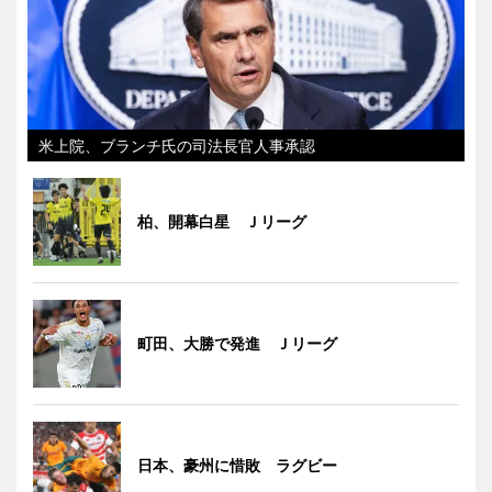
米上院、ブランチ氏の司法長官人事承認
柏、開幕白星 Ｊリーグ
町田、大勝で発進 Ｊリーグ
日本、豪州に惜敗 ラグビー