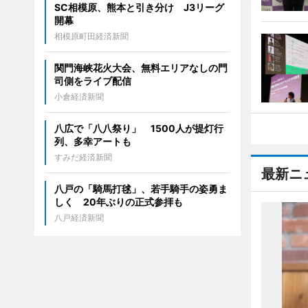
SC相模原、熊本と引き分け J3リーグ
開幕
相模原町田経済新聞
関門海峡花火大会、無料エリアなしの門
司側をライブ配信
小倉経済新聞
八広で「八八祭り」 1500人が提灯行
列、多幸アートも
すみだ経済新聞
最新ニ
八戸の「騎馬打毬」、若手騎手の姿勇ま
しく 20年ぶりの正式参拝も
八戸経済新聞