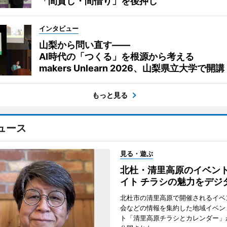
「間貸し・間借り」を後押し
インタビュー
山梨から問い直す――
AI時代の「つくる」を根源から考える
makers Unlearn 2026、山梨県立大学で開講
もっと見る
ュース
見る・遊ぶ
北杜・清里高原のイベン
イト チラシの魅力をデジ
北杜市の清里高原で開催されるイベ
会などの情報を集約した地域イベン
ト「清里高原チラシとカレンダー」