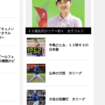
ドキュメン
２２歳吉沢がツアー初Ｖ 女子ゴルフ
テタマル
映へ
中島ひとみ、１２秒６２の
日本新
ビールフェ
20種類のビ
山本の力投 大リーグ
大谷が決勝打 大リーグ