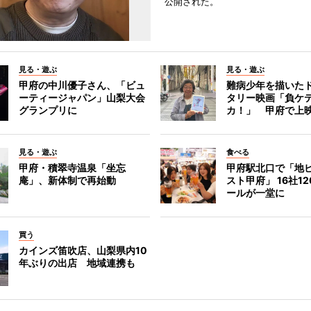
公開された。
見る・遊ぶ
見る・遊ぶ
甲府の中川優子さん、「ビュ
難病少年を描いた
ーティージャパン」山梨大会
タリー映画「負ケ
グランプリに
カ！」 甲府で上
見る・遊ぶ
食べる
甲府・積翠寺温泉「坐忘
甲府駅北口で「地
庵」、新体制で再始動
スト甲府」 16社1
ールが一堂に
買う
カインズ笛吹店、山梨県内10
年ぶりの出店 地域連携も