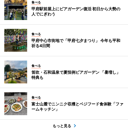
食べる
甲府駅前屋上にビアガーデン復活 初日から大勢の
人でにぎわう
食べる
甲府中心市街地で「甲府七夕まつり」 今年も平和
祈る4日間
食べる
笛吹・石和温泉で夏恒例ビアガーデン 「暑増し」
特典も
食べる
富士山麓でニンニク収穫とベジフード食体験「ファ
ームキッチン」
もっと見る