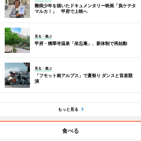
難病少年を描いたドキュメンタリー映画「負ケテタ
マルカ！」 甲府で上映へ
見る・遊ぶ
甲府・積翠寺温泉「坐忘庵」、新体制で再始動
見る・遊ぶ
「フモット南アルプス」で夏祭り ダンスと音楽競
演
もっと見る
食べる