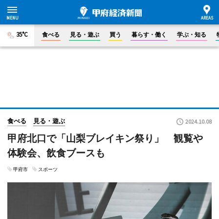
35°C
食べる
見る・遊ぶ
買う
暮らす・働く
学ぶ・知る
食べる
見る・遊ぶ
2024.10.08
甲府北口で「山梨ブレイキン祭り」 観覧や
体験会、飲食ブースも
甲府市
スポーツ