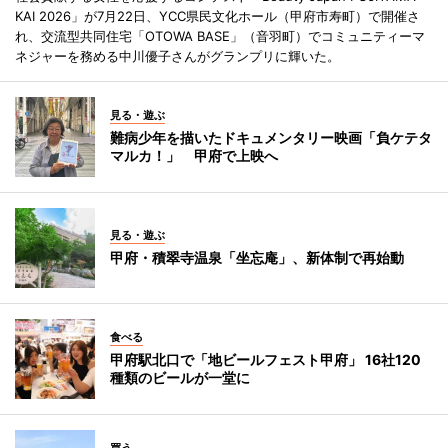
KAI 2026」が7月22日、YCC県民文化ホール（甲府市寿町）で開催さ
れ、交流型共同住宅「OTOWA BASE」（音羽町）でコミュニティーマ
ネジャーを務める中川優子さんがグランプリに輝いた。
見る・遊ぶ
難病少年を描いたドキュメンタリー映画「負ケテタ
マルカ！」 甲府で上映へ
見る・遊ぶ
甲府・積翠寺温泉「坐忘庵」、新体制で再始動
食べる
甲府駅北口で「地ビールフェスト甲府」 16社120
種類のビールが一堂に
買う