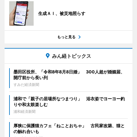
生成ＡＩ、被災地照らす
もっと見る
みん経トピックス
墨田区役所、「令和8年8月8日婚」 300人超が婚姻届、
開庁前から長い列
すみだ経済新聞
浦和で「親子の居場所なつまつり」 浴衣姿でヨーヨー釣
りや和太鼓楽しむ
浦和経済新聞
厚狭に保護猫カフェ「ねことおちゃ」 古民家改築、猫と
の触れ合いも