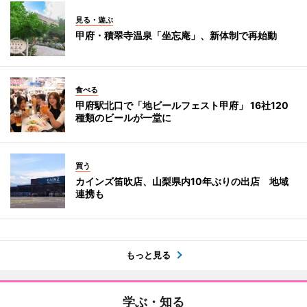
見る・遊ぶ
甲府・積翠寺温泉「坐忘庵」、新体制で再始動
食べる
甲府駅北口で「地ビールフェスト甲府」 16社120
種類のビールが一堂に
買う
カインズ笛吹店、山梨県内10年ぶりの出店 地域
連携も
もっと見る
学ぶ・知る