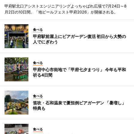
甲府駅北口アシストエンジニアリングよっちゃばれ広場で7月24日～8
月2日の10日間、「地ビールフェスト甲府2026」が開催される。
食べる
甲府駅前屋上にビアガーデン復活 初日から大勢の
人でにぎわう
食べる
甲府中心市街地で「甲府七夕まつり」 今年も平和
祈る4日間
食べる
笛吹・石和温泉で夏恒例ビアガーデン 「暑増し」
特典も
食べる