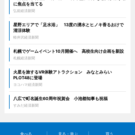
に焦点を当てる
弘前経済新聞
星野エリアで「足水浴」 13度の湧水とヒノキ香るおけで
清涼体験
軽井沢経済新聞
札幌でゲームイベント10月開催へ 高校生向け企画を新設
札幌経済新聞
火星を旅するVR体験アトラクション みなとみらい
PLOT48に登場
ヨコハマ経済新聞
八広で町名誕生60周年祝賀会 小池都知事も祝福
すみだ経済新聞
食べる
見る・遊ぶ
買う