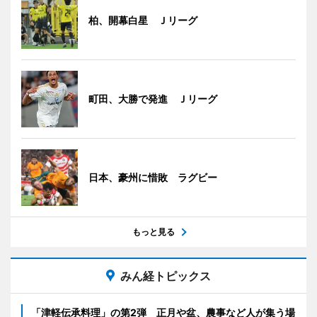
柏、開幕白星 Ｊリーグ
町田、大勝で発進 Ｊリーグ
日本、豪州に惜敗 ラグビー
もっと見る
みん経トピックス
「津軽伝承料理」の第2弾 正月や盆、農事など人が集う場