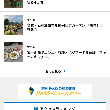
祈る4日間
食べる
笛吹・石和温泉で夏恒例ビアガーデン 「暑増し」
特典も
食べる
富士山麓でニンニク収穫とベジフード食体験「ファ
ームキッチン」
もっと見る
アクセスランキング