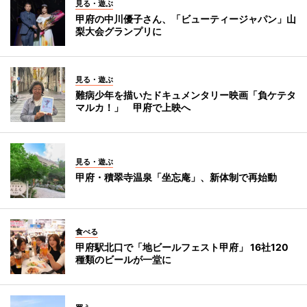
見る・遊ぶ
甲府の中川優子さん、「ビューティージャパン」山
梨大会グランプリに
見る・遊ぶ
難病少年を描いたドキュメンタリー映画「負ケテタ
マルカ！」 甲府で上映へ
見る・遊ぶ
甲府・積翠寺温泉「坐忘庵」、新体制で再始動
食べる
甲府駅北口で「地ビールフェスト甲府」 16社120
種類のビールが一堂に