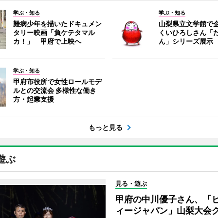
学ぶ・知る
学ぶ・知る
難病少年を描いたドキュメン
山梨県立文学館で企
タリー映画「負ケテタマル
くいひろしさん「
カ！」 甲府で上映へ
ん」シリーズ展示
学ぶ・知る
甲府市役所で女性ロールモデ
ルとの交流会 多様性な働き
方・起業支援
もっと見る
遊ぶ
見る・遊ぶ
甲府の中川優子さん、「
ィージャパン」山梨大会