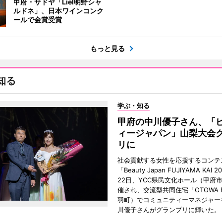
甲府・サドヤ「Liel明野シャ
ルドネ」、日本ワインコンク
ールで金賞受賞
もっと見る
知る
学ぶ・知る
甲府の中川優子さん、「
ィージャパン」山梨大会
リに
社会貢献する女性を応援するコンテ
「Beauty Japan FUJIYAMA KAI 
22日、YCC県民文化ホール（甲府
催され、交流型共同住宅「OTOWA 
羽町）でコミュニティーマネジャー
川優子さんがグランプリに輝いた。