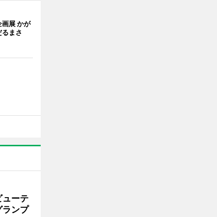
画展 かが
だるまさ
ビューテ
グランプ