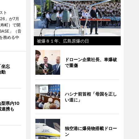
スト
2026」が7月
市寿町）で開
BASE」（音
を務める中
被爆８１年、広島原爆の日
ドローン企業社長、車爆破
で重傷
「坐忘
始動
ハシナ前首相「母国を正し
い道に」
梨県内10
域連携も
独空港に爆発物搭載ドロー
ン