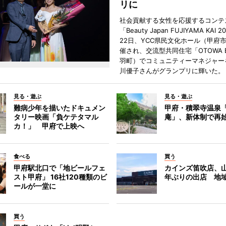
リに
社会貢献する女性を応援するコンテ
「Beauty Japan FUJIYAMA KAI 
22日、YCC県民文化ホール（甲府
催され、交流型共同住宅「OTOWA 
羽町）でコミュニティーマネジャー
川優子さんがグランプリに輝いた。
見る・遊ぶ
見る・遊ぶ
難病少年を描いたドキュメン
甲府・積翠寺温泉
タリー映画「負ケテタマル
庵」、新体制で再
カ！」 甲府で上映へ
食べる
買う
甲府駅北口で「地ビールフェ
カインズ笛吹店、山
スト甲府」 16社120種類のビ
年ぶりの出店 地
ールが一堂に
買う