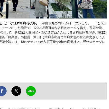
座」と「小江戸甲府花小路」
（甲府市丸の内1）がオープンした。 「こうふ
チーフにした施設で、120人収容可能な多目的ホールを備え、寄席や能
演として、第1部は人間国宝・五街道雲助さんによる古典落語独演会、第2部
能楽「船弁慶」の披露、第3部は甲府市出身で甲府大使の宮沢和史さんによ
花小路」は、18のテナントが入居可能な9棟の商業棟と、野外ステージに