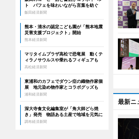
ト パフェを味わいながら言葉を紡ぐ
飯田経済新聞
熊本・清水の認定こども園が「熊本地震
災害支援プロジェクト」開始
熊本経済新聞
マリタイムプラザ高松で恐竜展 動くテ
ィラノサウルスや乗れるフィギュアも
高松経済新聞
東浦和のカフェでダウン症の織物作家個
展 地元染め物作家とコラボグッズも
浦和経済新聞
最新ニ
深大寺食文化編集室が「角大師どら焼
き」発売 物語ある土産で地域を元気に
調布経済新聞