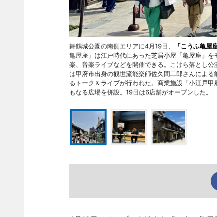
舞鶴城公園の南側エリアに4月19日、
「こうふ亀屋
亀屋座」は江戸時代にあった芝居小屋「亀屋座」をモ
楽、音楽ライブなどを開催できる。こけら落とし公
は甲府市出身の観世流能楽師佐久間二郎さんによる
るトーク＆ライブが行われた。商業施設「小江戸甲府
もなる広場を併設。19日は6店舗がオープンした。