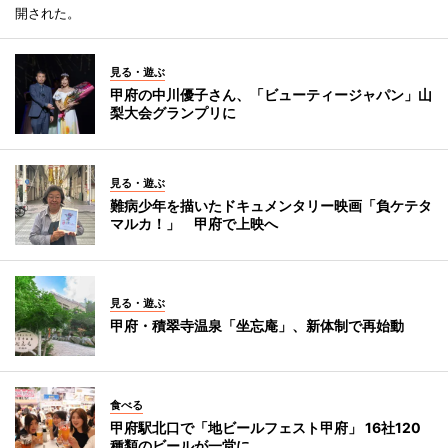
開された。
見る・遊ぶ
甲府の中川優子さん、「ビューティージャパン」山
梨大会グランプリに
見る・遊ぶ
難病少年を描いたドキュメンタリー映画「負ケテタ
マルカ！」 甲府で上映へ
見る・遊ぶ
甲府・積翠寺温泉「坐忘庵」、新体制で再始動
食べる
甲府駅北口で「地ビールフェスト甲府」 16社120
種類のビールが一堂に