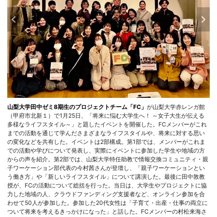
山梨大学田中ゼミ8期生のプロジェクトチーム「FC」
が山梨大学赤レンガ館
（甲府市北新１）で1月25日、「将来に悩む大学生へ！ ～女子大生が伝える
多様なライフスタイル～」と題したイベントを開催した。FCメンバーがこれ
までの活動を通じて学んださまざまなライフスタイルや、将来に対する思い
の変化などを共有した。イベントは2部構成。第1部では、メンバーがこれま
での活動や学びについて発表し、実際にイベントに参加した学生や地域の方
からの声を紹介。第2部では、山梨大学特任助教で情報交換コミュニティ・親
子ワーケーション部代表の今村茜さんが登壇し、「親子ワーケーションとい
う働き方」や「新しいライフスタイル」について講演した。最後に田中敦教
授が、FCの活動について総括を行った。当日は、大学生やプロジェクトに協
力した地域の人、クラウドファンディング支援者など、オンライン参加を合
わせて50人が参加した。参加した20代女性は「子育て・出産・仕事の両立に
ついて将来を考えるきっかけになった」と話した。FCメンバーの村松来海さ