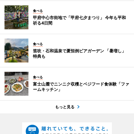
食べる
甲府中心市街地で「甲府七夕まつり」 今年も平和
祈る4日間
食べる
笛吹・石和温泉で夏恒例ビアガーデン 「暑増し」
特典も
食べる
富士山麓でニンニク収穫とベジフード食体験「ファ
ームキッチン」
もっと見る