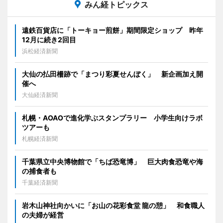
みん経トピックス
遠鉄百貨店に「トーキョー煎餅」期間限定ショップ 昨年
12月に続き2回目
浜松経済新聞
大仙の払田柵跡で「まつり彩夏せんぼく」 新企画加え開
催へ
大仙経済新聞
札幌・AOAOで進化学ぶスタンプラリー 小学生向けラボ
ツアーも
札幌経済新聞
千葉県立中央博物館で「ちば恐竜博」 巨大肉食恐竜や海
の捕食者も
千葉経済新聞
岩木山神社向かいに「お山の花彩食堂 龍の憩」 和食職人
の夫婦が経営