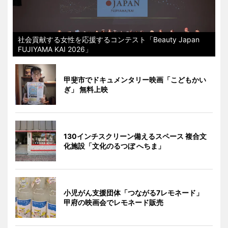
社会貢献する女性を応援するコンテスト「Beauty Japan
FUJIYAMA KAI 2026」
甲斐市でドキュメンタリー映画「こどもかい
ぎ」 無料上映
130インチスクリーン備えるスペース 複合文
化施設「文化のるつぼ へちま」
小児がん支援団体「つながる7レモネード」
甲府の映画会でレモネード販売