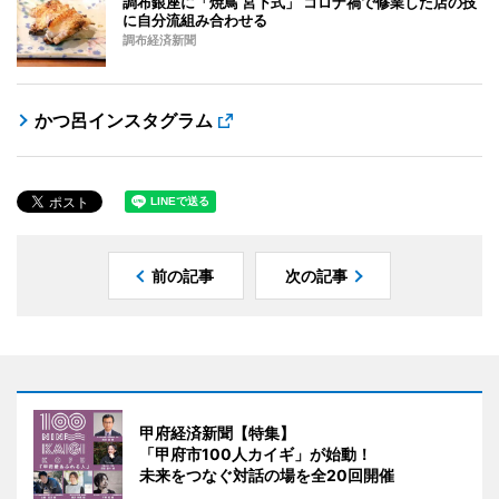
調布銀座に「焼鳥 宮下式」 コロナ禍で修業した店の技
に自分流組み合わせる
調布経済新聞
かつ呂インスタグラム
前の記事
次の記事
甲府経済新聞【特集】
「甲府市100人カイギ」が始動！
未来をつなぐ対話の場を全20回開催