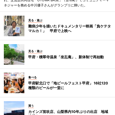
れ、交流型共同住宅「OTOWA BASE」（音羽町）でコミュニティーマ
ネジャーを務める中川優子さんがグランプリに輝いた。
見る・遊ぶ
難病少年を描いたドキュメンタリー映画「負ケテタ
マルカ！」 甲府で上映へ
見る・遊ぶ
甲府・積翠寺温泉「坐忘庵」、新体制で再始動
食べる
甲府駅北口で「地ビールフェスト甲府」 16社120
種類のビールが一堂に
買う
カインズ笛吹店、山梨県内10年ぶりの出店 地域