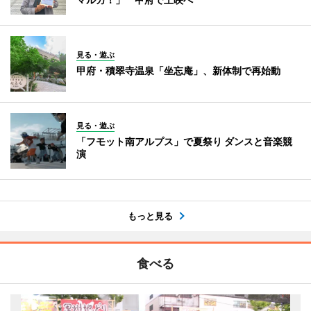
見る・遊ぶ
甲府・積翠寺温泉「坐忘庵」、新体制で再始動
見る・遊ぶ
「フモット南アルプス」で夏祭り ダンスと音楽競
演
もっと見る
食べる