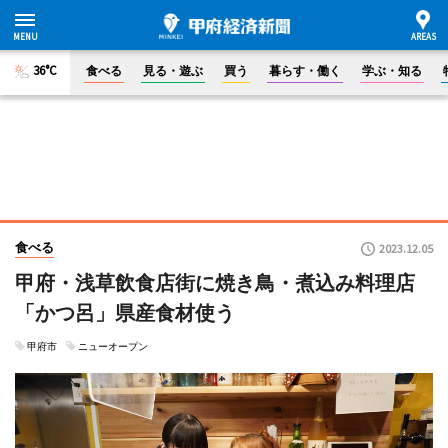
36°C
食べる
見る・遊ぶ
買う
暮らす・働く
学ぶ・知る
食べる
2023.12.05
甲府・浅草飲食店街に焼き鳥・煮込み料理店
「かつ呂」県産食材使う
甲府市
ニューオープン