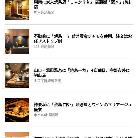
周南に炭火焼鳥店「しゃかりき」 居酒屋「蔵々」姉妹
店
周南経済新聞
不動前に「焼鳥 一」 信州黄金シャモを使用、注文はお
任せストップ制
品川経済新聞
山口・湯田温泉に「焼鳥一力」 4店舗目、宇部市外に
初出店
山口宇部経済新聞
神楽坂に「焼鳥 門や」 焼き鳥とワインのマリアージュ
提案
市ケ谷経済新聞