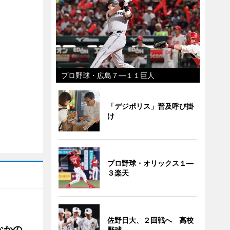
プロ野球・広島７―１１巨人
「デジポリス」普及呼び掛
け
プロ野球・オリックス１―
３楽天
佐野日大、２回戦へ 高校
なかの
野球