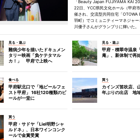
「Beauty Japan FUJIYAMA KAI 
22日、YCC県民文化ホール（甲府
催され、交流型共同住宅「OTOWA 
羽町）でコミュニティーマネジャー
川優子さんがグランプリに輝いた。
見る・遊ぶ
見る・遊ぶ
難病少年を描いたドキュメン
甲府・積翠寺温泉
タリー映画「負ケテタマル
庵」、新体制で再
カ！」 甲府で上映へ
食べる
買う
甲府駅北口で「地ビールフェ
カインズ笛吹店、山
スト甲府」 16社120種類のビ
年ぶりの出店 地
ールが一堂に
買う
甲府・サドヤ「Liel明野シャ
ルドネ」、日本ワインコンク
ールで金賞受賞