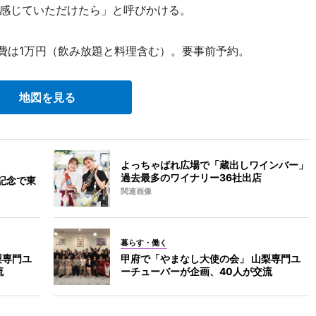
感じていただけたら」と呼びかける。
加費は1万円（飲み放題と料理含む）。要事前予約。
地図を見る
よっちゃばれ広場で「蔵出しワインバー」
過去最多のワイナリー36社出店
年記念で東
関連画像
暮らす・働く
梨専門ユ
甲府で「やまなし大使の会」 山梨専門ユ
流
ーチューバーが企画、40人が交流