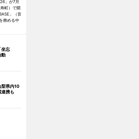
2026」が7月
市寿町）で開
BASE」（音
を務める中
「坐忘
始動
梨県内10
域連携も