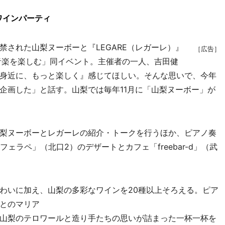
のワインパーティ
された山梨ヌーボーと『LEGARE（レガーレ）』
［広告］
音楽を楽しむ」同イベント。主催者の一人、吉田健
身近に、もっと楽しく』感じてほしい。そんな思いで、今年
企画した」と話す。山梨では毎年11月に「山梨ヌーボー」が
梨ヌーボーとレガーレの紹介・トークを行うほか、ピアノ奏
フェラペ」（北口2）のデザートとカフェ「freebar-d」（武
わいに加え、山梨の多彩なワインを20種以上そろえる。ピア
とのマリア
山梨のテロワールと造り手たちの思いが詰まった一杯一杯を