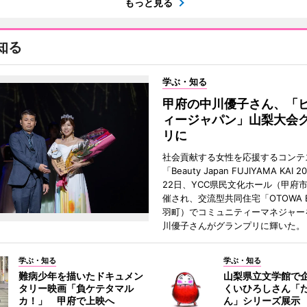
もっと見る
知る
学ぶ・知る
甲府の中川優子さん、「
ィージャパン」山梨大会
リに
社会貢献する女性を応援するコンテ
「Beauty Japan FUJIYAMA KAI 
22日、YCC県民文化ホール（甲府
催され、交流型共同住宅「OTOWA 
羽町）でコミュニティーマネジャー
川優子さんがグランプリに輝いた。
学ぶ・知る
学ぶ・知る
難病少年を描いたドキュメン
山梨県立文学館で企
タリー映画「負ケテタマル
くいひろしさん「
カ！」 甲府で上映へ
ん」シリーズ展示