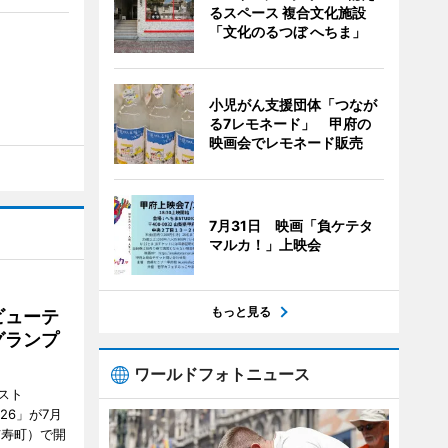
るスペース 複合文化施設
「文化のるつぼ へちま」
小児がん支援団体「つなが
る7レモネード」 甲府の
映画会でレモネード販売
7月31日 映画「負ケテタ
マルカ！」上映会
もっと見る
ビューテ
グランプ
ワールドフォトニュース
スト
2026」が7月
市寿町）で開