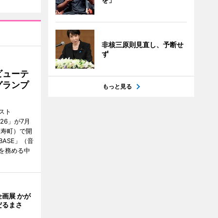
非核三原則見直し、予断せ
ず
ビューテ
グランプ
もっと見る
スト
2026」が7月
市寿町）で開
BASE」（音
を務める中
画展 かが
だるまさ