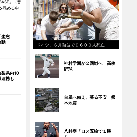
BASE」（音
を務める中
「坐忘
始動
ドイツ、６月熱波で９６００人死亡
神村学園が２回戦へ 高校
野球
梨県内10
域連携も
台風へ備え、募る不安 熊
本地震
八村塁「ロス五輪で１勝
を」