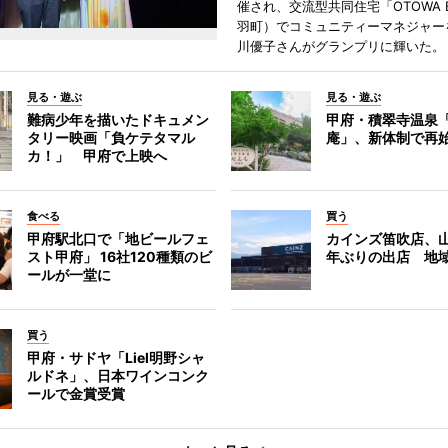
催され、交流型共同住宅「OTOWA 
羽町）でコミュニティーマネジャー
川優子さんがグランプリに輝いた。
見る・遊ぶ
見る・遊ぶ
難病少年を描いたドキュメン
甲府・積翠寺温泉
タリー映画「負ケテタマル
庵」、新体制で再
カ！」 甲府で上映へ
食べる
買う
甲府駅北口で「地ビールフェ
カインズ笛吹店、山
スト甲府」 16社120種類のビ
年ぶりの出店 地
ールが一堂に
買う
甲府・サドヤ「Liel明野シャ
ルドネ」、日本ワインコンク
ールで金賞受賞