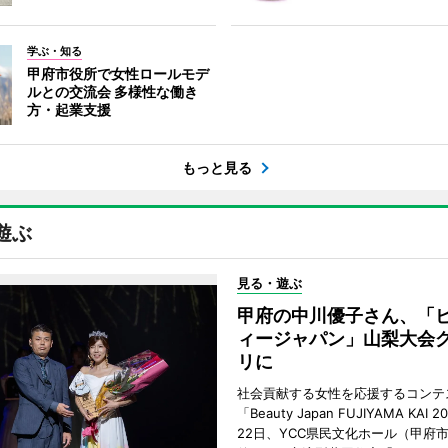
学ぶ・知る
甲府市役所で女性ロールモデ
ルとの交流会 多様性な働き
方・起業支援
もっと見る
遊ぶ
見る・遊ぶ
甲府の中川優子さん、「
ィージャパン」山梨大会
リに
社会貢献する女性を応援するコンテ
「Beauty Japan FUJIYAMA KAI 
22日、YCC県民文化ホール（甲府