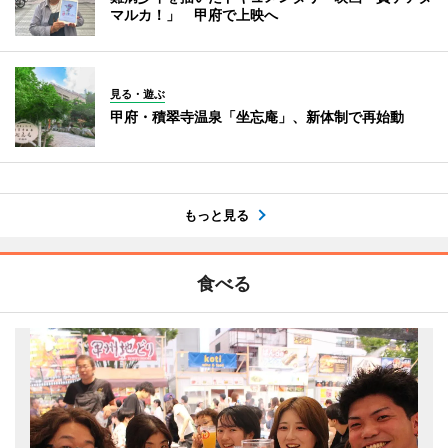
マルカ！」 甲府で上映へ
見る・遊ぶ
甲府・積翠寺温泉「坐忘庵」、新体制で再始動
もっと見る
食べる