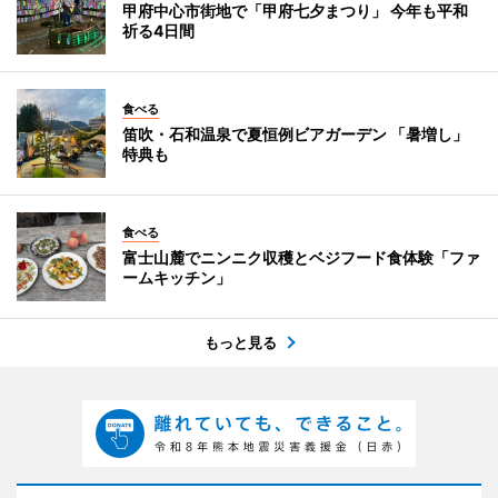
甲府中心市街地で「甲府七夕まつり」 今年も平和
祈る4日間
食べる
笛吹・石和温泉で夏恒例ビアガーデン 「暑増し」
特典も
食べる
富士山麓でニンニク収穫とベジフード食体験「ファ
ームキッチン」
もっと見る