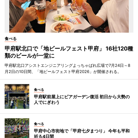
食べる
甲府駅北口で「地ビールフェスト甲府」 16社120種
類のビールが一堂に
甲府駅北口アシストエンジニアリングよっちゃばれ広場で7月24日～8
月2日の10日間、「地ビールフェスト甲府2026」が開催される。
食べる
甲府駅前屋上にビアガーデン復活 初日から大勢の
人でにぎわう
食べる
甲府中心市街地で「甲府七夕まつり」 今年も平和
祈る4日間