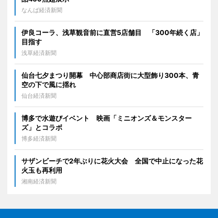
なんば経済新聞
伊良コーラ、浅草観音前に直営5店舗目 「300年続く店」
目指す
浅草経済新聞
仙台七夕まつり開幕 中心部商店街に大型飾り300本、青
空の下で風に揺れ
仙台経済新聞
博多で水遊びイベント 映画「ミニオンズ＆モンスター
ズ」とコラボ
博多経済新聞
サザンビーチで2年ぶりに花火大会 全国で中止になった花
火玉も再利用
湘南経済新聞