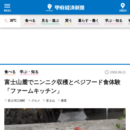
36°C
食べる
見る・遊ぶ
買う
暮らす・働く
学ぶ・知る
食べる
学ぶ・知る
2026.06.21
富士山麓でニンニク収穫とベジフード食体験
「ファームキッチン」
富士河口湖町
グルメ
富士山
農業