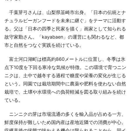
千葉芽弓さんは、山梨県韮崎市出身。「日本の伝統とナ
チュラルビーガンフードを未来に継ぐ」をテーマに活動す
る。父は「日本の四季と民家を描く」画家として知られる
故守家勤さん。「kayabaen」の運営にも関わるなど、都
市と自然をつなぐ実践を続けている。
富士河口湖町は標高約860メートルに位置し、冬季は氷
点下10度を下回る寒冷な気候が特徴。この環境で育つニン
ニクは、土中で越冬する過程で糖度や栄養の変化が生じる
という。同園では栽培期間中に農薬や肥料を使わない自然
栽培で、土壌や水環境への負荷軽減を図る取り組みを続け
ている。
ニンニクの芽は市場流通の多くを輸入品が占める一方、
鮮度保持が難しいため国内産は産地近隣での消費が中心。
収穫直後の状態で味わえる機会は限られることから、同イ