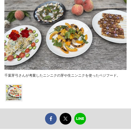
千葉芽弓さんが考案したニンニクの芽や生ニンニクを使ったベジフード。