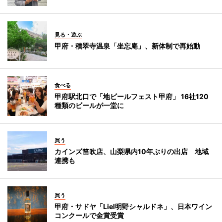
見る・遊ぶ
甲府・積翠寺温泉「坐忘庵」、新体制で再始動
食べる
甲府駅北口で「地ビールフェスト甲府」 16社120
種類のビールが一堂に
買う
カインズ笛吹店、山梨県内10年ぶりの出店 地域
連携も
買う
甲府・サドヤ「Liel明野シャルドネ」、日本ワイン
コンクールで金賞受賞