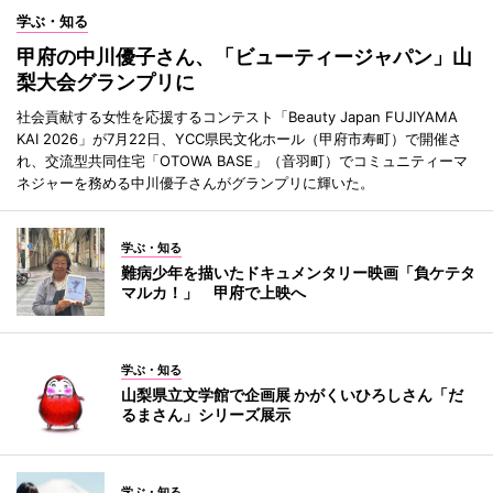
学ぶ・知る
甲府の中川優子さん、「ビューティージャパン」山
梨大会グランプリに
社会貢献する女性を応援するコンテスト「Beauty Japan FUJIYAMA
KAI 2026」が7月22日、YCC県民文化ホール（甲府市寿町）で開催さ
れ、交流型共同住宅「OTOWA BASE」（音羽町）でコミュニティーマ
ネジャーを務める中川優子さんがグランプリに輝いた。
学ぶ・知る
難病少年を描いたドキュメンタリー映画「負ケテタ
マルカ！」 甲府で上映へ
学ぶ・知る
山梨県立文学館で企画展 かがくいひろしさん「だ
るまさん」シリーズ展示
学ぶ・知る