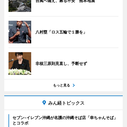
台風へ備え、募る不安 熊本地震
八村塁「ロス五輪で１勝を」
非核三原則見直し、予断せず
もっと見る
みん経トピックス
セブン‐イレブン沖縄が名護の沖縄そば店「幸ちゃんそば」
とコラボ