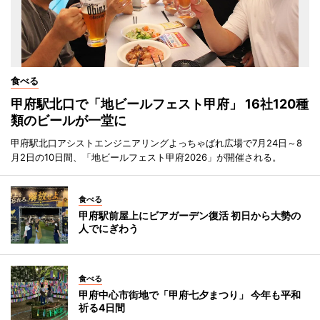
食べる
甲府駅北口で「地ビールフェスト甲府」 16社120種
類のビールが一堂に
甲府駅北口アシストエンジニアリングよっちゃばれ広場で7月24日～8
月2日の10日間、「地ビールフェスト甲府2026」が開催される。
食べる
甲府駅前屋上にビアガーデン復活 初日から大勢の
人でにぎわう
食べる
甲府中心市街地で「甲府七夕まつり」 今年も平和
祈る4日間