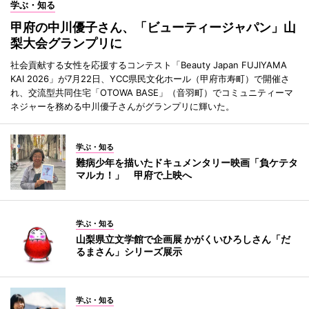
学ぶ・知る
甲府の中川優子さん、「ビューティージャパン」山
梨大会グランプリに
社会貢献する女性を応援するコンテスト「Beauty Japan FUJIYAMA
KAI 2026」が7月22日、YCC県民文化ホール（甲府市寿町）で開催さ
れ、交流型共同住宅「OTOWA BASE」（音羽町）でコミュニティーマ
ネジャーを務める中川優子さんがグランプリに輝いた。
学ぶ・知る
難病少年を描いたドキュメンタリー映画「負ケテタ
マルカ！」 甲府で上映へ
学ぶ・知る
山梨県立文学館で企画展 かがくいひろしさん「だ
るまさん」シリーズ展示
学ぶ・知る