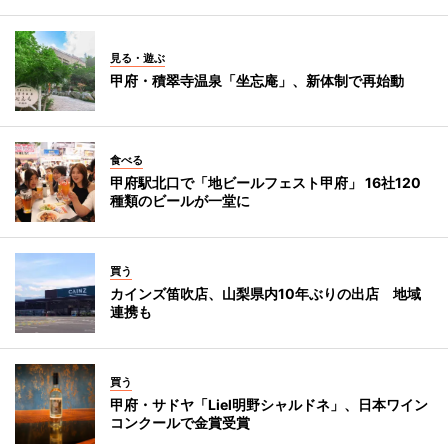
見る・遊ぶ
甲府・積翠寺温泉「坐忘庵」、新体制で再始動
食べる
甲府駅北口で「地ビールフェスト甲府」 16社120
種類のビールが一堂に
買う
カインズ笛吹店、山梨県内10年ぶりの出店 地域
連携も
買う
甲府・サドヤ「Liel明野シャルドネ」、日本ワイン
コンクールで金賞受賞