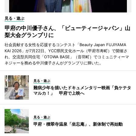
見る・遊ぶ
甲府の中川優子さん、「ビューティージャパン」山
梨大会グランプリに
社会貢献する女性を応援するコンテスト「Beauty Japan FUJIYAMA
KAI 2026」が7月22日、YCC県民文化ホール（甲府市寿町）で開催さ
れ、交流型共同住宅「OTOWA BASE」（音羽町）でコミュニティーマ
ネジャーを務める中川優子さんがグランプリに輝いた。
見る・遊ぶ
難病少年を描いたドキュメンタリー映画「負ケテタ
マルカ！」 甲府で上映へ
見る・遊ぶ
甲府・積翠寺温泉「坐忘庵」、新体制で再始動