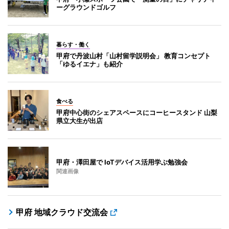
ーグラウンドゴルフ
暮らす・働く
甲府で丹波山村「山村留学説明会」 教育コンセプト
「ゆるイエナ」も紹介
食べる
甲府中心街のシェアスペースにコーヒースタンド 山梨
県立大生が出店
甲府・澤田屋で IoTデバイス活用学ぶ勉強会
関連画像
甲府 地域クラウド交流会