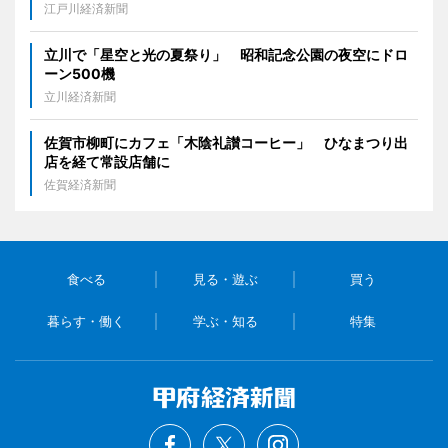
江戸川経済新聞
立川で「星空と光の夏祭り」 昭和記念公園の夜空にドロ
ーン500機
立川経済新聞
佐賀市柳町にカフェ「木陰礼讃コーヒー」 ひなまつり出
店を経て常設店舗に
佐賀経済新聞
食べる
見る・遊ぶ
買う
暮らす・働く
学ぶ・知る
特集