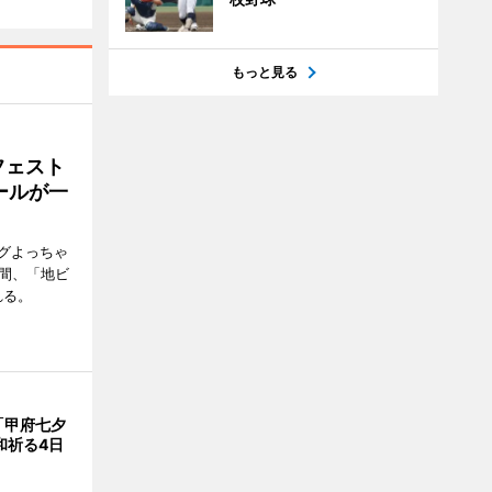
もっと見る
フェスト
ビールが一
グよっちゃ
日間、「地ビ
れる。
「甲府七夕
和祈る4日