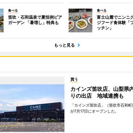
食べる
食べる
笛吹・石和温泉で夏恒例ビア
富士山麓でニンニ
ガーデン 「暑増し」特典も
ジフード食体験「
ッチン」
もっと見る
買う
カインズ笛吹店、山梨県内
りの出店 地域連携も
「カインズ笛吹店」（笛吹市石和町
が7月17日にオープンした。