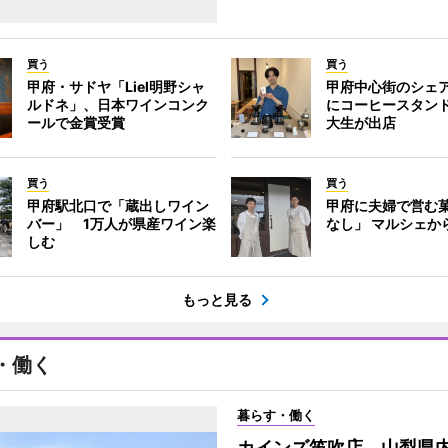
買う
買う
甲府・サドヤ「Liel明野シャ
甲府中心街のシェ
ルドネ」、日本ワインコンク
にコーヒースタンド
ールで金賞受賞
大生が出店
買う
買う
甲府駅北口で「蔵出しワイン
甲府に夫婦で営む
バー」 1万人が県産ワイン楽
なし」 マルシェか
しむ
もっと見る
・働く
暮らす・働く
カインズ笛吹店、山梨県内