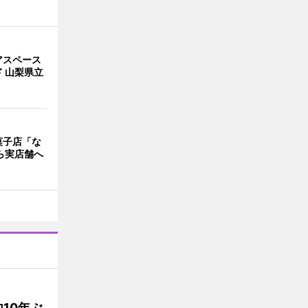
アスペース
 山梨県立
菓子店「な
ら実店舗へ
10年ぶ