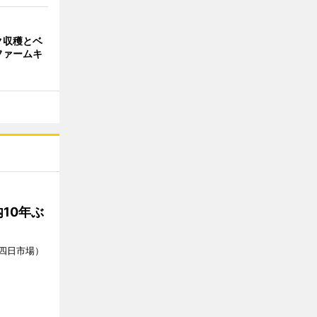
ク収穫とベ
ファームキ
10年ぶ
四日市場）