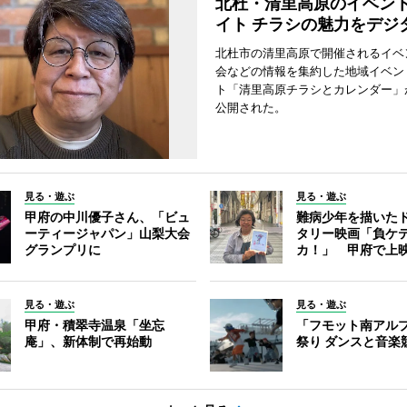
北杜・清里高原のイベン
イト チラシの魅力をデジ
北杜市の清里高原で開催されるイベ
会などの情報を集約した地域イベン
ト「清里高原チラシとカレンダー」
公開された。
見る・遊ぶ
見る・遊ぶ
甲府の中川優子さん、「ビュ
難病少年を描いた
ーティージャパン」山梨大会
タリー映画「負ケ
グランプリに
カ！」 甲府で上
見る・遊ぶ
見る・遊ぶ
甲府・積翠寺温泉「坐忘
「フモット南アル
庵」、新体制で再始動
祭り ダンスと音楽