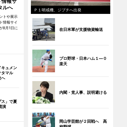
ト情報サ
タルへ
Ｐ１哨戒機、ジブチへ出発
ントや展示
ト情報サイ
が8月1日に
在日米軍が支援物資輸送
プロ野球・日本ハム１―０
楽天
ドキュメン
テタマル
映へ
内閣・党人事、説明避ける
プス」で夏
競演
岡山学芸館が２回戦へ 高
校野球