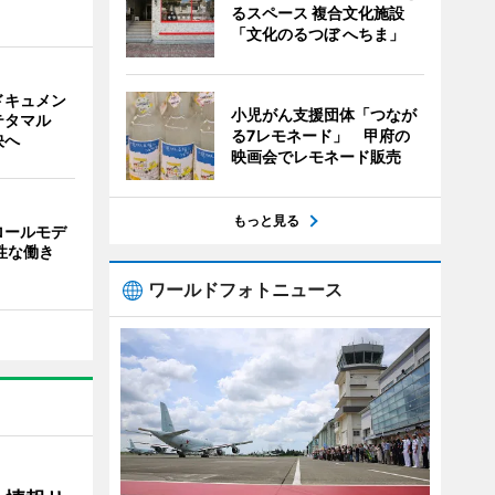
るスペース 複合文化施設
「文化のるつぼ へちま」
ドキュメン
小児がん支援団体「つなが
テタマル
る7レモネード」 甲府の
映へ
映画会でレモネード販売
もっと見る
ロールモデ
性な働き
ワールドフォトニュース