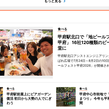
もっと見る
食べる
甲府駅北口で「地ビール
甲府」 16社120種類の
堂に
甲府駅北口アシストエンジニアリン
ばれ広場で7月24日～8月2日の10
ールフェスト甲府2026」が開催さ
食べる
食べる
甲府駅前屋上にビアガーデン
甲府中心市街地で
復活 初日から大勢の人でにぎ
まつり」 今年も平
わう
間