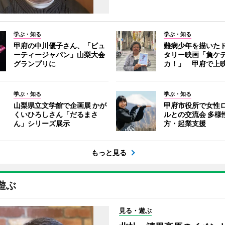
学ぶ・知る
学ぶ・知る
甲府の中川優子さん、「ビュ
難病少年を描いた
ーティージャパン」山梨大会
タリー映画「負ケ
グランプリに
カ！」 甲府で上
学ぶ・知る
学ぶ・知る
山梨県立文学館で企画展 かが
甲府市役所で女性
くいひろしさん「だるまさ
ルとの交流会 多様
ん」シリーズ展示
方・起業支援
もっと見る
遊ぶ
見る・遊ぶ