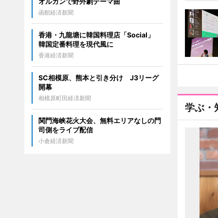
オルガンで野外劇テーマ曲
函館経済新聞
香港・九龍塘に韓国料理店「Social」
韓国定番料理を現代風に
香港経済新聞
SC相模原、熊本と引き分け J3リーグ
開幕
相模原町田経済新聞
学ぶ・
関門海峡花火大会、無料エリアなしの門
司側をライブ配信
小倉経済新聞