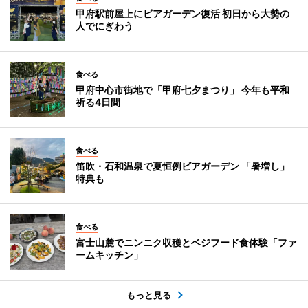
甲府駅前屋上にビアガーデン復活 初日から大勢の
人でにぎわう
食べる
甲府中心市街地で「甲府七夕まつり」 今年も平和
祈る4日間
食べる
笛吹・石和温泉で夏恒例ビアガーデン 「暑増し」
特典も
食べる
富士山麓でニンニク収穫とベジフード食体験「ファ
ームキッチン」
もっと見る