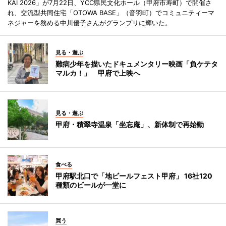
KAI 2026」が7月22日、YCC県民文化ホール（甲府市寿町）で開催さ
れ、交流型共同住宅「OTOWA BASE」（音羽町）でコミュニティーマ
ネジャーを務める中川優子さんがグランプリに輝いた。
見る・遊ぶ
難病少年を描いたドキュメンタリー映画「負ケテタ
マルカ！」 甲府で上映へ
見る・遊ぶ
甲府・積翠寺温泉「坐忘庵」、新体制で再始動
食べる
甲府駅北口で「地ビールフェスト甲府」 16社120
種類のビールが一堂に
買う