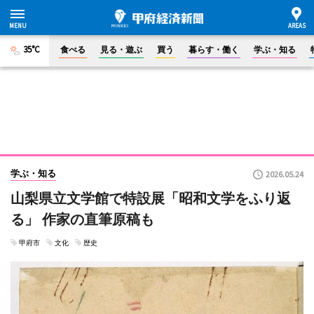
35°C
食べる
見る・遊ぶ
買う
暮らす・働く
学ぶ・知る
学ぶ・知る
2026.05.24
山梨県立文学館で特設展「昭和文学をふり返
る」 作家の直筆原稿も
甲府市
文化
歴史