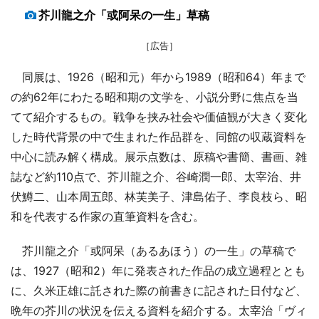
芥川龍之介「或阿呆の一生」草稿
［広告］
同展は、1926（昭和元）年から1989（昭和64）年まで
の約62年にわたる昭和期の文学を、小説分野に焦点を当
てて紹介するもの。戦争を挟み社会や価値観が大きく変化
した時代背景の中で生まれた作品群を、同館の収蔵資料を
中心に読み解く構成。展示点数は、原稿や書簡、書画、雑
誌など約110点で、芥川龍之介、谷崎潤一郎、太宰治、井
伏鱒二、山本周五郎、林芙美子、津島佑子、李良枝ら、昭
和を代表する作家の直筆資料を含む。
芥川龍之介「或阿呆（あるあほう）の一生」の草稿で
は、1927（昭和2）年に発表された作品の成立過程ととも
に、久米正雄に託された際の前書きに記された日付など、
晩年の芥川の状況を伝える資料を紹介する。太宰治「ヴィ