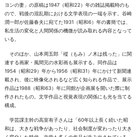
ヨンの妻」の原稿は1947（昭和22）年の雑誌掲載時のも
ので、戦後の混乱期における文学表現の一端を示す。谷崎
潤一郎が佐藤春夫に宛てた1931（昭和6）年の書簡では、
私生活の変化と人間関係の機微が読み取れる内容となって
いる。
そのほか、山本周五郎「樅（もみ）ノ木は残った」に関
連する画家・風間完の水彩画も展示する。同作品は
1954（昭和29）年から1956（昭和31）年にかけて新聞連
載され、後に映像化されるなど広く知られる作品で、展示
作品は1988（昭和63）年に同館が企画展を開いた際に制
作されたもの。文学作品と視覚表現の関係にも光を当てる
構成。
学芸課主幹の高室有子さんは「60年以上長く続いた昭
和は、大きな戦争があったり、社会制度が変わったり大き
く変化した時代。文学も多くの作品が生み出されている。