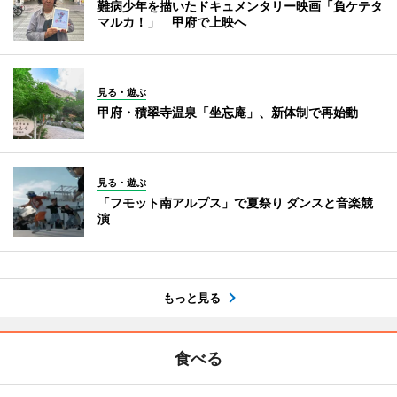
難病少年を描いたドキュメンタリー映画「負ケテタ
マルカ！」 甲府で上映へ
見る・遊ぶ
甲府・積翠寺温泉「坐忘庵」、新体制で再始動
見る・遊ぶ
「フモット南アルプス」で夏祭り ダンスと音楽競
演
もっと見る
食べる