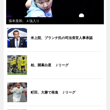
張本美和、４強入り
米上院、ブランチ氏の司法長官人事承認
柏、開幕白星 Ｊリーグ
町田、大勝で発進 Ｊリーグ