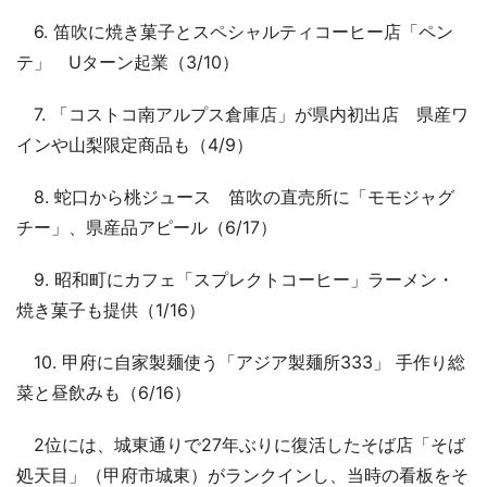
6. 笛吹に焼き菓子とスペシャルティコーヒー店「ペン
テ」 Uターン起業（3/10）
7. 「コストコ南アルプス倉庫店」が県内初出店 県産ワ
インや山梨限定商品も（4/9）
8. 蛇口から桃ジュース 笛吹の直売所に「モモジャグ
チー」、県産品アピール（6/17）
9. 昭和町にカフェ「スプレクトコーヒー」ラーメン・
焼き菓子も提供（1/16）
10. 甲府に自家製麺使う「アジア製麺所333」 手作り総
菜と昼飲みも（6/16）
2位には、城東通りで27年ぶりに復活したそば店「そば
処天目」（甲府市城東）がランクインし、当時の看板をそ