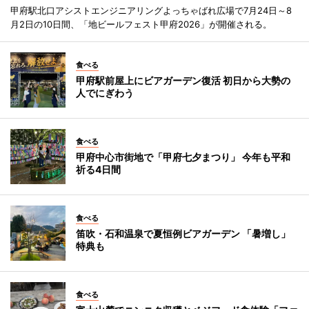
甲府駅北口アシストエンジニアリングよっちゃばれ広場で7月24日～8
月2日の10日間、「地ビールフェスト甲府2026」が開催される。
食べる
甲府駅前屋上にビアガーデン復活 初日から大勢の
人でにぎわう
食べる
甲府中心市街地で「甲府七夕まつり」 今年も平和
祈る4日間
食べる
笛吹・石和温泉で夏恒例ビアガーデン 「暑増し」
特典も
食べる