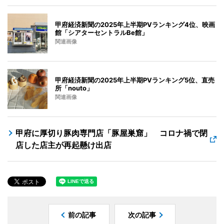
甲府経済新聞の2025年上半期PVランキング4位、映画
館「シアターセントラルBe館」
関連画像
甲府経済新聞の2025年上半期PVランキング5位、直売
所「nouto」
関連画像
甲府に厚切り豚肉専門店「豚屋巣窟」 コロナ禍で閉
店した店主が再起懸け出店
前の記事
次の記事