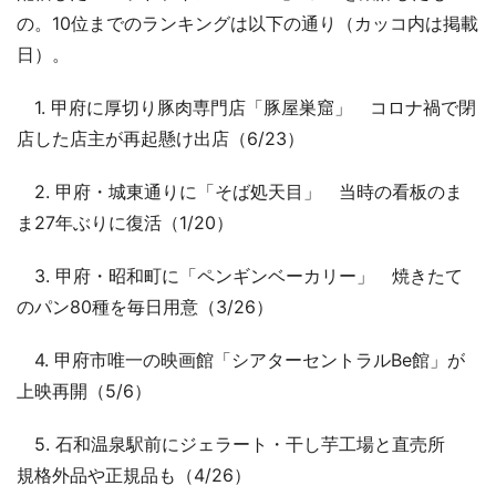
の。10位までのランキングは以下の通り（カッコ内は掲載
日）。
1. 甲府に厚切り豚肉専門店「豚屋巣窟」 コロナ禍で閉
店した店主が再起懸け出店（6/23）
2. 甲府・城東通りに「そば処天目」 当時の看板のま
ま27年ぶりに復活（1/20）
3. 甲府・昭和町に「ペンギンベーカリー」 焼きたて
のパン80種を毎日用意（3/26）
4. 甲府市唯一の映画館「シアターセントラルBe館」が
上映再開（5/6）
5. 石和温泉駅前にジェラート・干し芋工場と直売所
規格外品や正規品も（4/26）