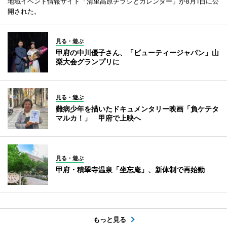
地域イベント情報サイト「清里高原チラシとカレンダー」が8月1日に公
開された。
見る・遊ぶ
甲府の中川優子さん、「ビューティージャパン」山
梨大会グランプリに
見る・遊ぶ
難病少年を描いたドキュメンタリー映画「負ケテタ
マルカ！」 甲府で上映へ
見る・遊ぶ
甲府・積翠寺温泉「坐忘庵」、新体制で再始動
もっと見る