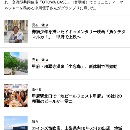
れ、交流型共同住宅「OTOWA BASE」（音羽町）でコミュニティーマ
ネジャーを務める中川優子さんがグランプリに輝いた。
見る・遊ぶ
難病少年を描いたドキュメンタリー映画「負ケテタ
マルカ！」 甲府で上映へ
見る・遊ぶ
甲府・積翠寺温泉「坐忘庵」、新体制で再始動
食べる
甲府駅北口で「地ビールフェスト甲府」 16社120
種類のビールが一堂に
買う
カインズ笛吹店、山梨県内10年ぶりの出店 地域