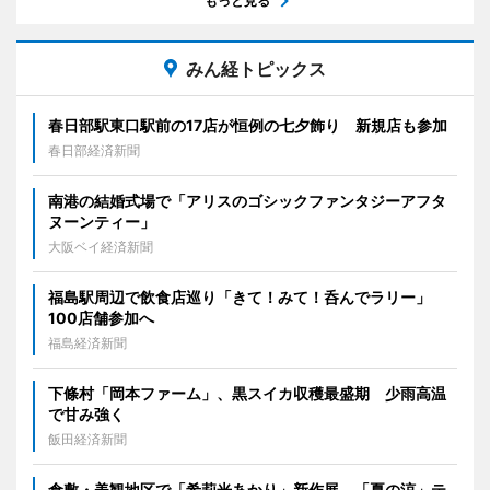
もっと見る
みん経トピックス
春日部駅東口駅前の17店が恒例の七夕飾り 新規店も参加
春日部経済新聞
南港の結婚式場で「アリスのゴシックファンタジーアフタ
ヌーンティー」
大阪ベイ経済新聞
福島駅周辺で飲食店巡り「きて！みて！呑んでラリー」
100店舗参加へ
福島経済新聞
下條村「岡本ファーム」、黒スイカ収穫最盛期 少雨高温
で甘み強く
飯田経済新聞
倉敷・美観地区で「希莉光あかり」新作展 「夏の涼」テ