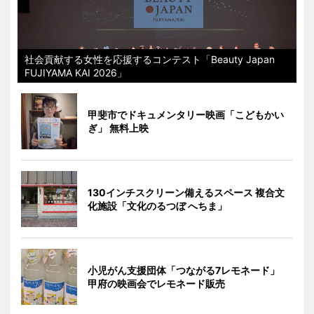
社会貢献する女性を応援するコンテスト「Beauty Japan
FUJIYAMA KAI 2026」
甲斐市でドキュメンタリー映画「こどもかい
ぎ」 無料上映
130インチスクリーン備えるスペース 複合文
化施設「文化のるつぼ へちま」
小児がん支援団体「つながる7レモネード」
甲府の映画会でレモネード販売