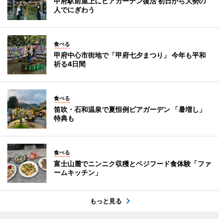
甲府駅前屋上にビアガーデン復活 初日から大勢の
人でにぎわう
食べる
甲府中心市街地で「甲府七夕まつり」 今年も平和
祈る4日間
食べる
笛吹・石和温泉で夏恒例ビアガーデン 「暑増し」
特典も
食べる
富士山麓でニンニク収穫とベジフード食体験「ファ
ームキッチン」
もっと見る