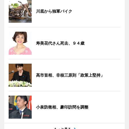
川底から独軍バイク
寿美花代さん死去、９４歳
高市首相、非核三原則「政策上堅持」
小泉防衛相、豪印訪問を調整